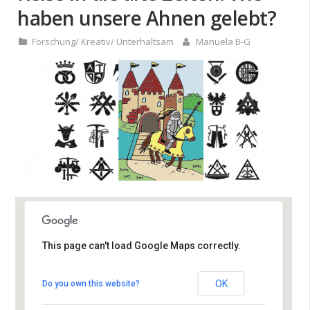
haben unsere Ahnen gelebt?
Forschung
/
Kreativ
/
Unterhaltsam
Manuela B-G
This page can't load Google Maps correctly.
Altes Rathaus Leopoldshafen
Leopoldsstrasse 40 - Eggenstein-
OK
Do you own this website?
Leopoldshafen
Veranstaltungen