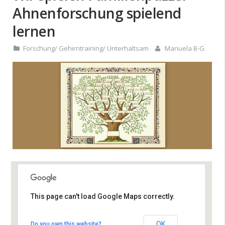
Ahnenforschung spielend
lernen
Forschung
/
Gehirntraining
/
Unterhaltsam
Manuela B-G
This page can't load Google Maps correctly.
Altes Rathaus Leopoldshafen
Leopoldsstrasse 40 - Eggenstein-
OK
Do you own this website?